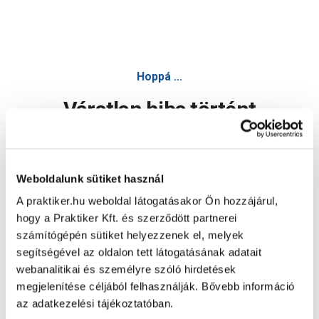
Hoppá ...
Váratlan hiba történt
Dolgozunk a hiba javításán. Egy kis türelmet kérünk.
Weboldalunk sütiket használ
A praktiker.hu weboldal látogatásakor Ön hozzájárul,
Oldal újratöltése
hogy a Praktiker Kft. és szerződött partnerei
számítógépén sütiket helyezzenek el, melyek
segítségével az oldalon tett látogatásának adatait
webanalitikai és személyre szóló hirdetések
megjelenítése céljából felhasználják. Bővebb információ
az adatkezelési tájékoztatóban.