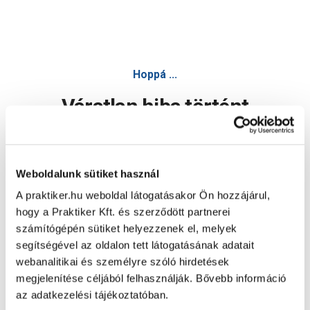
Hoppá ...
Váratlan hiba történt
Dolgozunk a hiba javításán. Egy kis türelmet kérünk.
Weboldalunk sütiket használ
A praktiker.hu weboldal látogatásakor Ön hozzájárul,
Oldal újratöltése
hogy a Praktiker Kft. és szerződött partnerei
számítógépén sütiket helyezzenek el, melyek
segítségével az oldalon tett látogatásának adatait
webanalitikai és személyre szóló hirdetések
megjelenítése céljából felhasználják. Bővebb információ
az adatkezelési tájékoztatóban.