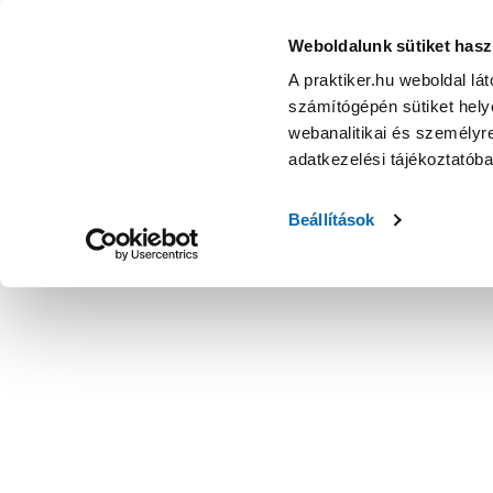
Weboldalunk sütiket hasz
A praktiker.hu weboldal lá
számítógépén sütiket helye
webanalitikai és személyre
adatkezelési tájékoztatób
Beállítások