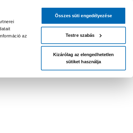
Összes süti engedélyezése
rtnerei
atait
Testre szabás
információ az
Kizárólag az elengedhetetlen
sütiket használja