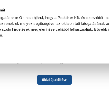
nál
togatásakor Ön hozzájárul, hogy a Praktiker Kft. és szerződött pa
zzenek el, melyek segítségével az oldalon tett látogatásának ad
 szóló hirdetések megjelenítése céljából felhasználják. Bővebb 
Hoppá ...
an.
Váratlan hiba történt
Dolgozunk a hiba javításán. Egy kis türelmet kérünk.
Oldal újratöltése