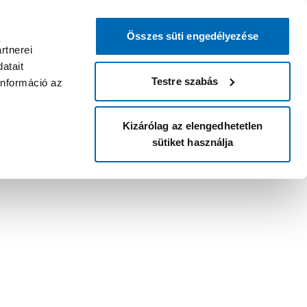
Összes süti engedélyezése
rtnerei
atait
Testre szabás
információ az
Kizárólag az elengedhetetlen
sütiket használja