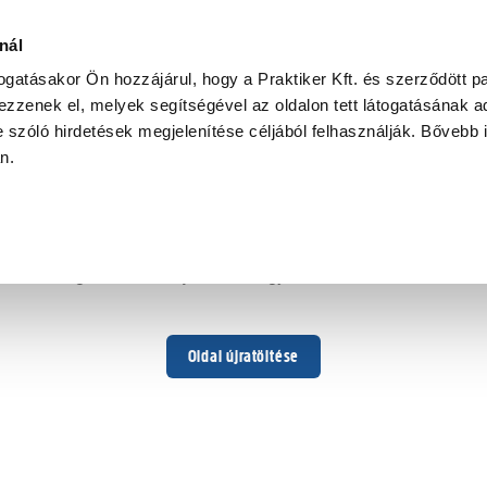
nál
togatásakor Ön hozzájárul, hogy a Praktiker Kft. és szerződött pa
zzenek el, melyek segítségével az oldalon tett látogatásának ad
 szóló hirdetések megjelenítése céljából felhasználják. Bővebb 
Hoppá ...
an.
Váratlan hiba történt
Dolgozunk a hiba javításán. Egy kis türelmet kérünk.
Oldal újratöltése