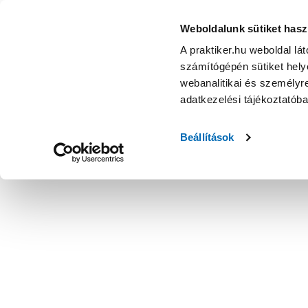
Weboldalunk sütiket hasz
A praktiker.hu weboldal lá
számítógépén sütiket helye
webanalitikai és személyre
adatkezelési tájékoztatób
Beállítások