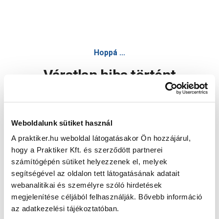
Hoppá ...
Váratlan hiba történt
Dolgozunk a hiba javításán. Egy kis türelmet kérünk.
Weboldalunk sütiket használ
A praktiker.hu weboldal látogatásakor Ön hozzájárul,
Oldal újratöltése
hogy a Praktiker Kft. és szerződött partnerei
számítógépén sütiket helyezzenek el, melyek
segítségével az oldalon tett látogatásának adatait
webanalitikai és személyre szóló hirdetések
megjelenítése céljából felhasználják. Bővebb információ
az adatkezelési tájékoztatóban.