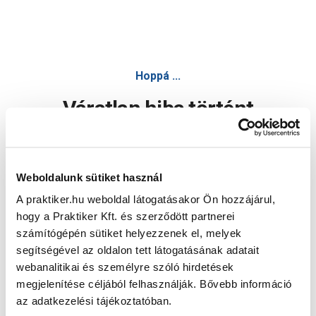
Hoppá ...
Váratlan hiba történt
Dolgozunk a hiba javításán. Egy kis türelmet kérünk.
Weboldalunk sütiket használ
A praktiker.hu weboldal látogatásakor Ön hozzájárul,
Oldal újratöltése
hogy a Praktiker Kft. és szerződött partnerei
számítógépén sütiket helyezzenek el, melyek
segítségével az oldalon tett látogatásának adatait
webanalitikai és személyre szóló hirdetések
megjelenítése céljából felhasználják. Bővebb információ
az adatkezelési tájékoztatóban.