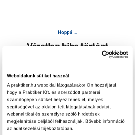
Hoppá ...
Váratlan hiba történt
Dolgozunk a hiba javításán. Egy kis türelmet kérünk.
Weboldalunk sütiket használ
A praktiker.hu weboldal látogatásakor Ön hozzájárul,
Oldal újratöltése
hogy a Praktiker Kft. és szerződött partnerei
számítógépén sütiket helyezzenek el, melyek
segítségével az oldalon tett látogatásának adatait
webanalitikai és személyre szóló hirdetések
megjelenítése céljából felhasználják. Bővebb információ
az adatkezelési tájékoztatóban.