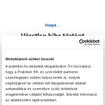
Hoppá ...
Váratlan hiba történt
Dolgozunk a hiba javításán. Egy kis türelmet kérünk.
Weboldalunk sütiket használ
A praktiker.hu weboldal látogatásakor Ön hozzájárul,
Oldal újratöltése
hogy a Praktiker Kft. és szerződött partnerei
számítógépén sütiket helyezzenek el, melyek
segítségével az oldalon tett látogatásának adatait
webanalitikai és személyre szóló hirdetések
megjelenítése céljából felhasználják. Bővebb információ
az adatkezelési tájékoztatóban.