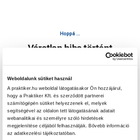
Hoppá ...
Váratlan hiba történt
Dolgozunk a hiba javításán. Egy kis türelmet kérünk.
Weboldalunk sütiket használ
A praktiker.hu weboldal látogatásakor Ön hozzájárul,
Oldal újratöltése
hogy a Praktiker Kft. és szerződött partnerei
számítógépén sütiket helyezzenek el, melyek
segítségével az oldalon tett látogatásának adatait
webanalitikai és személyre szóló hirdetések
megjelenítése céljából felhasználják. Bővebb információ
az adatkezelési tájékoztatóban.