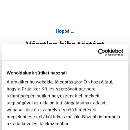
Hoppá ...
Váratlan hiba történt
Dolgozunk a hiba javításán. Egy kis türelmet kérünk.
Weboldalunk sütiket használ
A praktiker.hu weboldal látogatásakor Ön hozzájárul,
Oldal újratöltése
hogy a Praktiker Kft. és szerződött partnerei
számítógépén sütiket helyezzenek el, melyek
segítségével az oldalon tett látogatásának adatait
webanalitikai és személyre szóló hirdetések
megjelenítése céljából felhasználják. Bővebb információ
az adatkezelési tájékoztatóban.