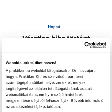
Hoppá ...
Váratlan hiba történt
Dolgozunk a hiba javításán. Egy kis türelmet kérünk.
Weboldalunk sütiket használ
A praktiker.hu weboldal látogatásakor Ön hozzájárul,
Oldal újratöltése
hogy a Praktiker Kft. és szerződött partnerei
számítógépén sütiket helyezzenek el, melyek
segítségével az oldalon tett látogatásának adatait
webanalitikai és személyre szóló hirdetések
megjelenítése céljából felhasználják. Bővebb információ
az adatkezelési tájékoztatóban.