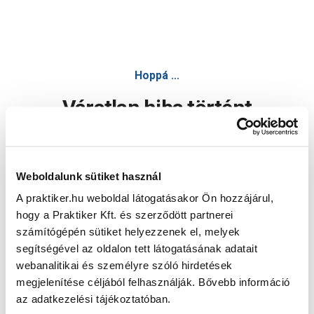
Hoppá ...
Váratlan hiba történt
Dolgozunk a hiba javításán. Egy kis türelmet kérünk.
Weboldalunk sütiket használ
A praktiker.hu weboldal látogatásakor Ön hozzájárul,
Oldal újratöltése
hogy a Praktiker Kft. és szerződött partnerei
számítógépén sütiket helyezzenek el, melyek
segítségével az oldalon tett látogatásának adatait
webanalitikai és személyre szóló hirdetések
megjelenítése céljából felhasználják. Bővebb információ
az adatkezelési tájékoztatóban.