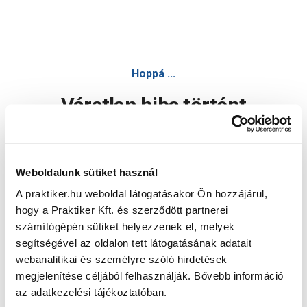
Hoppá ...
Váratlan hiba történt
Dolgozunk a hiba javításán. Egy kis türelmet kérünk.
Weboldalunk sütiket használ
A praktiker.hu weboldal látogatásakor Ön hozzájárul,
Oldal újratöltése
hogy a Praktiker Kft. és szerződött partnerei
számítógépén sütiket helyezzenek el, melyek
segítségével az oldalon tett látogatásának adatait
webanalitikai és személyre szóló hirdetések
megjelenítése céljából felhasználják. Bővebb információ
az adatkezelési tájékoztatóban.