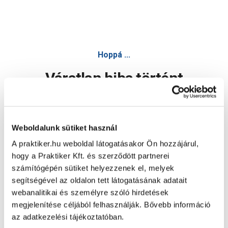
Hoppá ...
Váratlan hiba történt
Dolgozunk a hiba javításán. Egy kis türelmet kérünk.
Weboldalunk sütiket használ
A praktiker.hu weboldal látogatásakor Ön hozzájárul,
Oldal újratöltése
hogy a Praktiker Kft. és szerződött partnerei
számítógépén sütiket helyezzenek el, melyek
segítségével az oldalon tett látogatásának adatait
webanalitikai és személyre szóló hirdetések
megjelenítése céljából felhasználják. Bővebb információ
az adatkezelési tájékoztatóban.