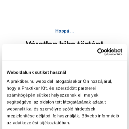
Hoppá ...
Váratlan hiba történt
Dolgozunk a hiba javításán. Egy kis türelmet kérünk.
Weboldalunk sütiket használ
A praktiker.hu weboldal látogatásakor Ön hozzájárul,
Oldal újratöltése
hogy a Praktiker Kft. és szerződött partnerei
számítógépén sütiket helyezzenek el, melyek
segítségével az oldalon tett látogatásának adatait
webanalitikai és személyre szóló hirdetések
megjelenítése céljából felhasználják. Bővebb információ
az adatkezelési tájékoztatóban.