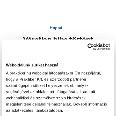
Hoppá ...
Váratlan hiba történt
Dolgozunk a hiba javításán. Egy kis türelmet kérünk.
Weboldalunk sütiket használ
A praktiker.hu weboldal látogatásakor Ön hozzájárul,
Oldal újratöltése
hogy a Praktiker Kft. és szerződött partnerei
számítógépén sütiket helyezzenek el, melyek
segítségével az oldalon tett látogatásának adatait
webanalitikai és személyre szóló hirdetések
megjelenítése céljából felhasználják. Bővebb információ
az adatkezelési tájékoztatóban.