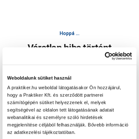
Hoppá ...
Váratlan hiba történt
Dolgozunk a hiba javításán. Egy kis türelmet kérünk.
Weboldalunk sütiket használ
A praktiker.hu weboldal látogatásakor Ön hozzájárul,
Oldal újratöltése
hogy a Praktiker Kft. és szerződött partnerei
számítógépén sütiket helyezzenek el, melyek
segítségével az oldalon tett látogatásának adatait
webanalitikai és személyre szóló hirdetések
megjelenítése céljából felhasználják. Bővebb információ
az adatkezelési tájékoztatóban.