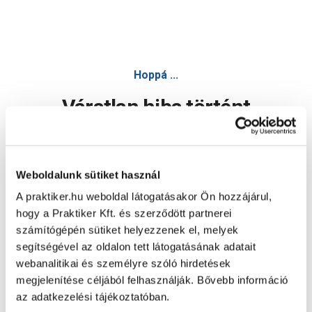
Hoppá ...
Váratlan hiba történt
Dolgozunk a hiba javításán. Egy kis türelmet kérünk.
Weboldalunk sütiket használ
A praktiker.hu weboldal látogatásakor Ön hozzájárul,
Oldal újratöltése
hogy a Praktiker Kft. és szerződött partnerei
számítógépén sütiket helyezzenek el, melyek
segítségével az oldalon tett látogatásának adatait
webanalitikai és személyre szóló hirdetések
megjelenítése céljából felhasználják. Bővebb információ
az adatkezelési tájékoztatóban.