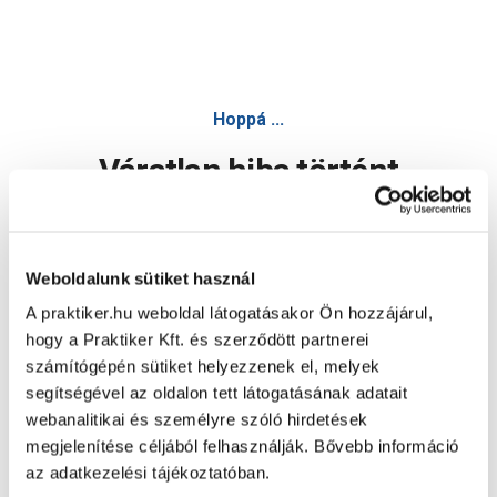
Hoppá ...
Váratlan hiba történt
Dolgozunk a hiba javításán. Egy kis türelmet kérünk.
Weboldalunk sütiket használ
A praktiker.hu weboldal látogatásakor Ön hozzájárul,
Oldal újratöltése
hogy a Praktiker Kft. és szerződött partnerei
számítógépén sütiket helyezzenek el, melyek
segítségével az oldalon tett látogatásának adatait
webanalitikai és személyre szóló hirdetések
megjelenítése céljából felhasználják. Bővebb információ
az adatkezelési tájékoztatóban.