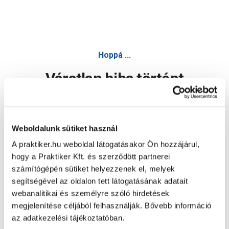
Hoppá ...
Váratlan hiba történt
Dolgozunk a hiba javításán. Egy kis türelmet kérünk.
Weboldalunk sütiket használ
A praktiker.hu weboldal látogatásakor Ön hozzájárul,
Oldal újratöltése
hogy a Praktiker Kft. és szerződött partnerei
számítógépén sütiket helyezzenek el, melyek
segítségével az oldalon tett látogatásának adatait
webanalitikai és személyre szóló hirdetések
megjelenítése céljából felhasználják. Bővebb információ
az adatkezelési tájékoztatóban.