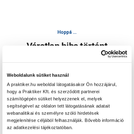
Hoppá ...
Váratlan hiba történt
Dolgozunk a hiba javításán. Egy kis türelmet kérünk.
Weboldalunk sütiket használ
A praktiker.hu weboldal látogatásakor Ön hozzájárul,
Oldal újratöltése
hogy a Praktiker Kft. és szerződött partnerei
számítógépén sütiket helyezzenek el, melyek
segítségével az oldalon tett látogatásának adatait
webanalitikai és személyre szóló hirdetések
megjelenítése céljából felhasználják. Bővebb információ
az adatkezelési tájékoztatóban.