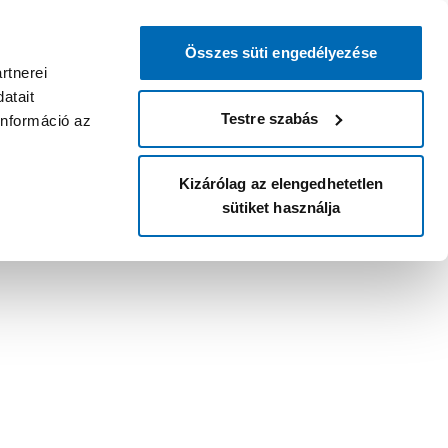
Összes süti engedélyezése
rtnerei
atait
Testre szabás
információ az
Kizárólag az elengedhetetlen
sütiket használja