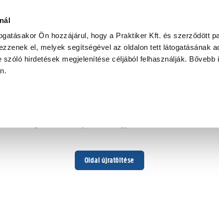
nál
togatásakor Ön hozzájárul, hogy a Praktiker Kft. és szerződött pa
zzenek el, melyek segítségével az oldalon tett látogatásának ad
 szóló hirdetések megjelenítése céljából felhasználják. Bővebb 
Hoppá ...
an.
Váratlan hiba történt
Dolgozunk a hiba javításán. Egy kis türelmet kérünk.
Oldal újratöltése