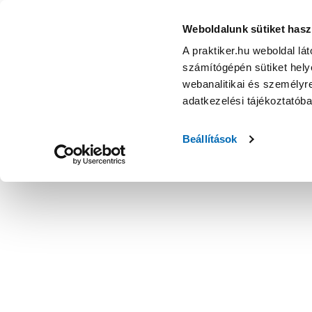
Weboldalunk sütiket hasz
A praktiker.hu weboldal lá
számítógépén sütiket helye
webanalitikai és személyre
adatkezelési tájékoztatób
Beállítások