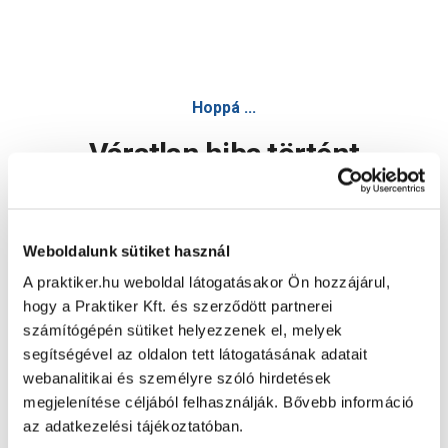
Hoppá ...
Váratlan hiba történt
Dolgozunk a hiba javításán. Egy kis türelmet kérünk.
Weboldalunk sütiket használ
A praktiker.hu weboldal látogatásakor Ön hozzájárul,
Oldal újratöltése
hogy a Praktiker Kft. és szerződött partnerei
számítógépén sütiket helyezzenek el, melyek
segítségével az oldalon tett látogatásának adatait
webanalitikai és személyre szóló hirdetések
megjelenítése céljából felhasználják. Bővebb információ
az adatkezelési tájékoztatóban.