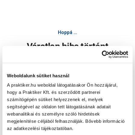
Hoppá ...
Váratlan hiba történt
Dolgozunk a hiba javításán. Egy kis türelmet kérünk.
Weboldalunk sütiket használ
A praktiker.hu weboldal látogatásakor Ön hozzájárul,
Oldal újratöltése
hogy a Praktiker Kft. és szerződött partnerei
számítógépén sütiket helyezzenek el, melyek
segítségével az oldalon tett látogatásának adatait
webanalitikai és személyre szóló hirdetések
megjelenítése céljából felhasználják. Bővebb információ
az adatkezelési tájékoztatóban.