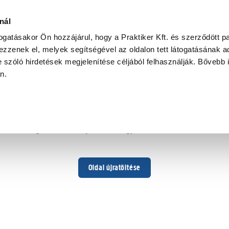
nál
togatásakor Ön hozzájárul, hogy a Praktiker Kft. és szerződött pa
zzenek el, melyek segítségével az oldalon tett látogatásának ad
 szóló hirdetések megjelenítése céljából felhasználják. Bővebb 
Hoppá ...
an.
Váratlan hiba történt
Dolgozunk a hiba javításán. Egy kis türelmet kérünk.
Oldal újratöltése