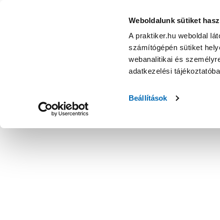
Weboldalunk sütiket hasz
A praktiker.hu weboldal lá
számítógépén sütiket helye
webanalitikai és személyre
adatkezelési tájékoztatób
Beállítások