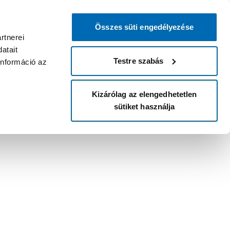
Összes süti engedélyezése
rtnerei
atait
Testre szabás
információ az
Kizárólag az elengedhetetlen
sütiket használja