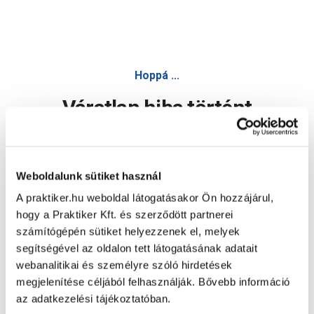
Hoppá ...
Váratlan hiba történt
Dolgozunk a hiba javításán. Egy kis türelmet kérünk.
Weboldalunk sütiket használ
A praktiker.hu weboldal látogatásakor Ön hozzájárul,
Oldal újratöltése
hogy a Praktiker Kft. és szerződött partnerei
számítógépén sütiket helyezzenek el, melyek
segítségével az oldalon tett látogatásának adatait
webanalitikai és személyre szóló hirdetések
megjelenítése céljából felhasználják. Bővebb információ
az adatkezelési tájékoztatóban.