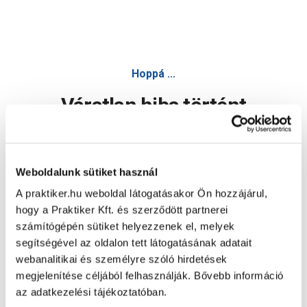
Hoppá ...
Váratlan hiba történt
Dolgozunk a hiba javításán. Egy kis türelmet kérünk.
Weboldalunk sütiket használ
A praktiker.hu weboldal látogatásakor Ön hozzájárul,
Oldal újratöltése
hogy a Praktiker Kft. és szerződött partnerei
számítógépén sütiket helyezzenek el, melyek
segítségével az oldalon tett látogatásának adatait
webanalitikai és személyre szóló hirdetések
megjelenítése céljából felhasználják. Bővebb információ
az adatkezelési tájékoztatóban.