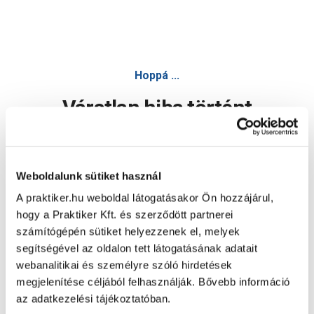
Hoppá ...
Váratlan hiba történt
Dolgozunk a hiba javításán. Egy kis türelmet kérünk.
Weboldalunk sütiket használ
A praktiker.hu weboldal látogatásakor Ön hozzájárul,
Oldal újratöltése
hogy a Praktiker Kft. és szerződött partnerei
számítógépén sütiket helyezzenek el, melyek
segítségével az oldalon tett látogatásának adatait
webanalitikai és személyre szóló hirdetések
megjelenítése céljából felhasználják. Bővebb információ
az adatkezelési tájékoztatóban.