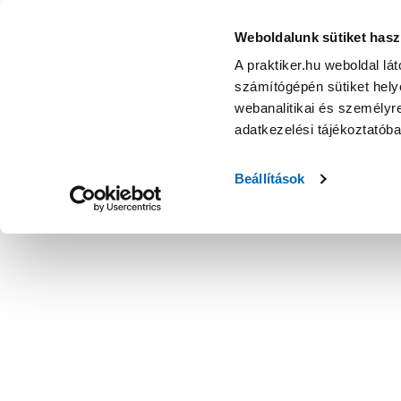
Weboldalunk sütiket hasz
A praktiker.hu weboldal lá
számítógépén sütiket helye
webanalitikai és személyre
adatkezelési tájékoztatób
Beállítások