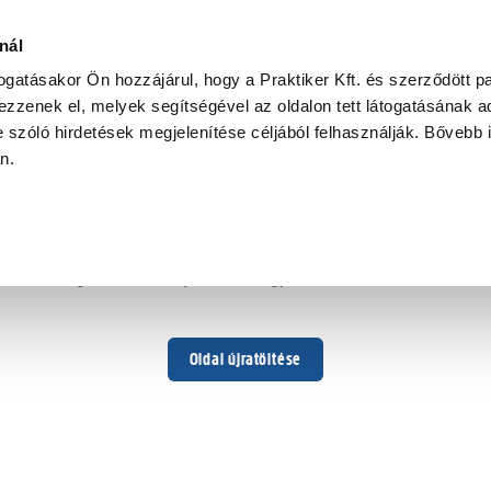
nál
togatásakor Ön hozzájárul, hogy a Praktiker Kft. és szerződött pa
zzenek el, melyek segítségével az oldalon tett látogatásának ad
 szóló hirdetések megjelenítése céljából felhasználják. Bővebb 
Hoppá ...
an.
Váratlan hiba történt
Dolgozunk a hiba javításán. Egy kis türelmet kérünk.
Oldal újratöltése