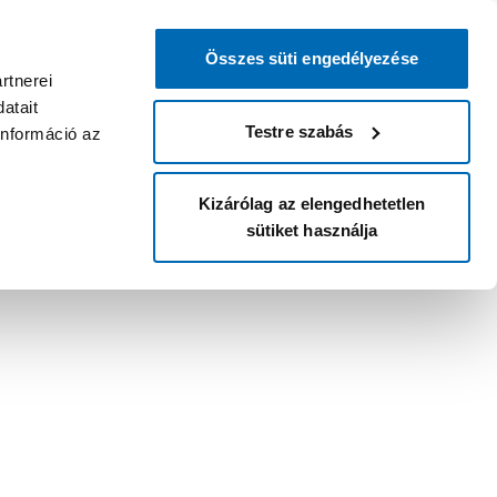
Összes süti engedélyezése
rtnerei
atait
Testre szabás
információ az
Kizárólag az elengedhetetlen
sütiket használja