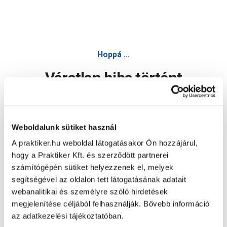
Hoppá ...
Váratlan hiba történt
Dolgozunk a hiba javításán. Egy kis türelmet kérünk.
Weboldalunk sütiket használ
A praktiker.hu weboldal látogatásakor Ön hozzájárul,
Oldal újratöltése
hogy a Praktiker Kft. és szerződött partnerei
számítógépén sütiket helyezzenek el, melyek
segítségével az oldalon tett látogatásának adatait
webanalitikai és személyre szóló hirdetések
megjelenítése céljából felhasználják. Bővebb információ
az adatkezelési tájékoztatóban.