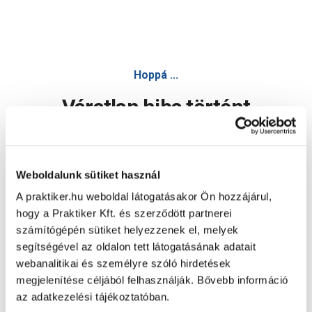
Hoppá ...
Váratlan hiba történt
Dolgozunk a hiba javításán. Egy kis türelmet kérünk.
Weboldalunk sütiket használ
A praktiker.hu weboldal látogatásakor Ön hozzájárul,
Oldal újratöltése
hogy a Praktiker Kft. és szerződött partnerei
számítógépén sütiket helyezzenek el, melyek
segítségével az oldalon tett látogatásának adatait
webanalitikai és személyre szóló hirdetések
megjelenítése céljából felhasználják. Bővebb információ
az adatkezelési tájékoztatóban.