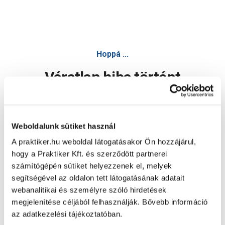
Hoppá ...
Váratlan hiba történt
Dolgozunk a hiba javításán. Egy kis türelmet kérünk.
Weboldalunk sütiket használ
A praktiker.hu weboldal látogatásakor Ön hozzájárul,
Oldal újratöltése
hogy a Praktiker Kft. és szerződött partnerei
számítógépén sütiket helyezzenek el, melyek
segítségével az oldalon tett látogatásának adatait
webanalitikai és személyre szóló hirdetések
megjelenítése céljából felhasználják. Bővebb információ
az adatkezelési tájékoztatóban.