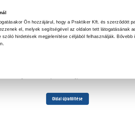
nál
togatásakor Ön hozzájárul, hogy a Praktiker Kft. és szerződött pa
zzenek el, melyek segítségével az oldalon tett látogatásának ad
 szóló hirdetések megjelenítése céljából felhasználják. Bővebb 
Hoppá ...
an.
Váratlan hiba történt
Dolgozunk a hiba javításán. Egy kis türelmet kérünk.
Oldal újratöltése