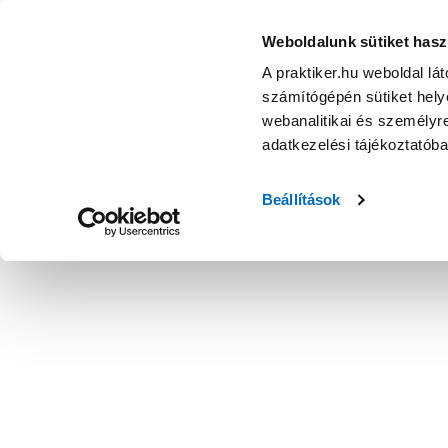
Weboldalunk sütiket hasz
A praktiker.hu weboldal lá
számítógépén sütiket helye
webanalitikai és személyre
adatkezelési tájékoztatób
Beállítások