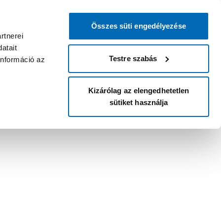
Összes süti engedélyezése
rtnerei
atait
Testre szabás
információ az
Kizárólag az elengedhetetlen
sütiket használja