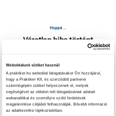
Hoppá ...
Váratlan hiba történt
Dolgozunk a hiba javításán. Egy kis türelmet kérünk.
Weboldalunk sütiket használ
A praktiker.hu weboldal látogatásakor Ön hozzájárul,
Oldal újratöltése
hogy a Praktiker Kft. és szerződött partnerei
számítógépén sütiket helyezzenek el, melyek
segítségével az oldalon tett látogatásának adatait
webanalitikai és személyre szóló hirdetések
megjelenítése céljából felhasználják. Bővebb információ
az adatkezelési tájékoztatóban.