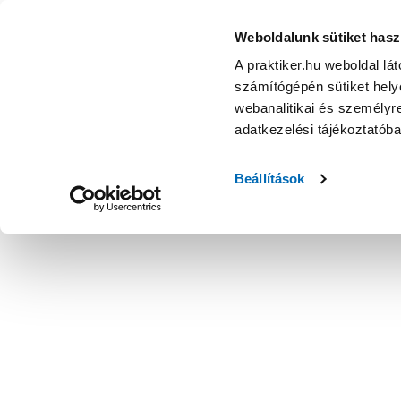
Weboldalunk sütiket hasz
A praktiker.hu weboldal lá
számítógépén sütiket helye
webanalitikai és személyre
adatkezelési tájékoztatób
Beállítások