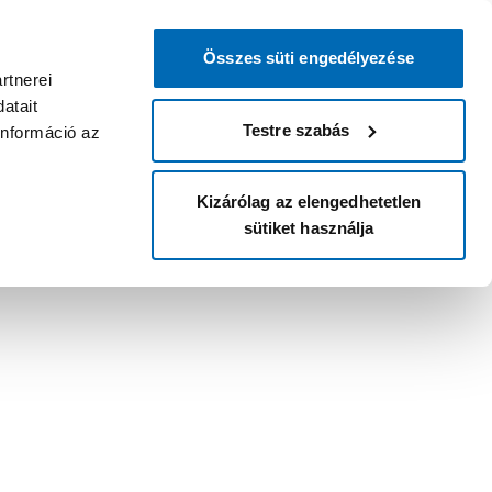
Összes süti engedélyezése
rtnerei
atait
Testre szabás
információ az
Kizárólag az elengedhetetlen
sütiket használja