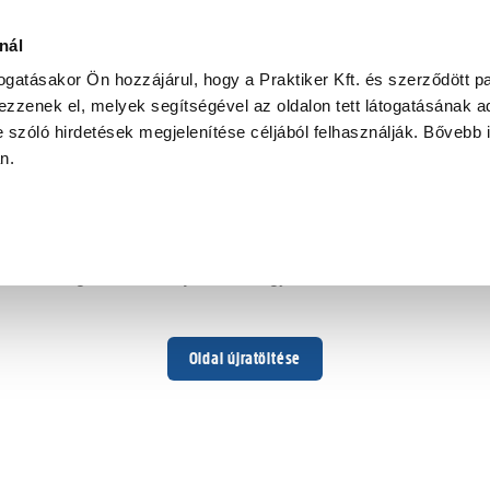
nál
togatásakor Ön hozzájárul, hogy a Praktiker Kft. és szerződött pa
zzenek el, melyek segítségével az oldalon tett látogatásának ad
 szóló hirdetések megjelenítése céljából felhasználják. Bővebb 
Hoppá ...
an.
Váratlan hiba történt
Dolgozunk a hiba javításán. Egy kis türelmet kérünk.
Oldal újratöltése