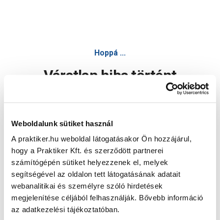
Hoppá ...
Váratlan hiba történt
Dolgozunk a hiba javításán. Egy kis türelmet kérünk.
Weboldalunk sütiket használ
A praktiker.hu weboldal látogatásakor Ön hozzájárul,
Oldal újratöltése
hogy a Praktiker Kft. és szerződött partnerei
számítógépén sütiket helyezzenek el, melyek
segítségével az oldalon tett látogatásának adatait
webanalitikai és személyre szóló hirdetések
megjelenítése céljából felhasználják. Bővebb információ
az adatkezelési tájékoztatóban.