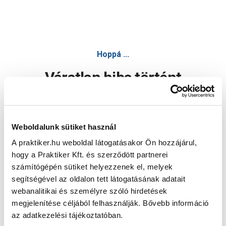
Hoppá ...
Váratlan hiba történt
Dolgozunk a hiba javításán. Egy kis türelmet kérünk.
Weboldalunk sütiket használ
A praktiker.hu weboldal látogatásakor Ön hozzájárul,
Oldal újratöltése
hogy a Praktiker Kft. és szerződött partnerei
számítógépén sütiket helyezzenek el, melyek
segítségével az oldalon tett látogatásának adatait
webanalitikai és személyre szóló hirdetések
megjelenítése céljából felhasználják. Bővebb információ
az adatkezelési tájékoztatóban.