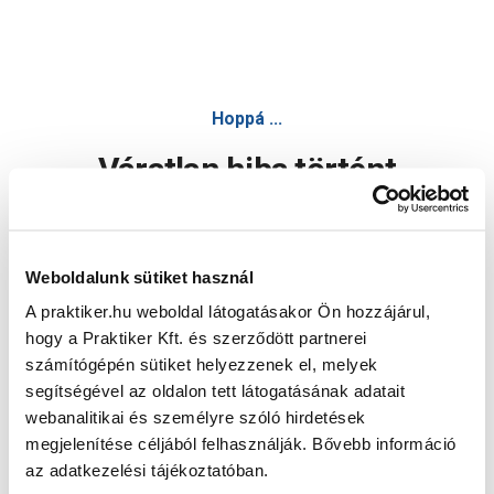
Hoppá ...
Váratlan hiba történt
Dolgozunk a hiba javításán. Egy kis türelmet kérünk.
Weboldalunk sütiket használ
A praktiker.hu weboldal látogatásakor Ön hozzájárul,
Oldal újratöltése
hogy a Praktiker Kft. és szerződött partnerei
számítógépén sütiket helyezzenek el, melyek
segítségével az oldalon tett látogatásának adatait
webanalitikai és személyre szóló hirdetések
megjelenítése céljából felhasználják. Bővebb információ
az adatkezelési tájékoztatóban.