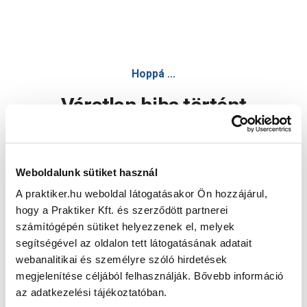
Hoppá ...
Váratlan hiba történt
Dolgozunk a hiba javításán. Egy kis türelmet kérünk.
Weboldalunk sütiket használ
A praktiker.hu weboldal látogatásakor Ön hozzájárul,
Oldal újratöltése
hogy a Praktiker Kft. és szerződött partnerei
számítógépén sütiket helyezzenek el, melyek
segítségével az oldalon tett látogatásának adatait
webanalitikai és személyre szóló hirdetések
megjelenítése céljából felhasználják. Bővebb információ
az adatkezelési tájékoztatóban.