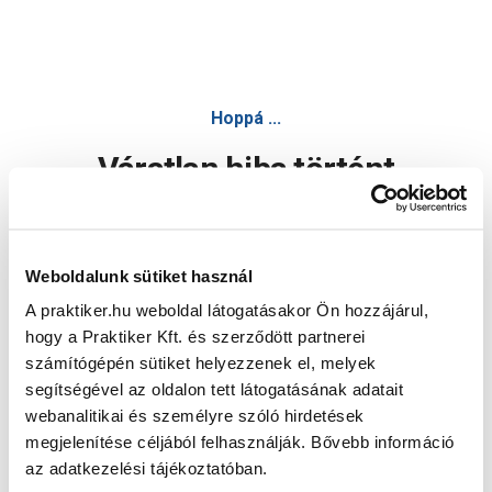
Hoppá ...
Váratlan hiba történt
Dolgozunk a hiba javításán. Egy kis türelmet kérünk.
Weboldalunk sütiket használ
A praktiker.hu weboldal látogatásakor Ön hozzájárul,
Oldal újratöltése
hogy a Praktiker Kft. és szerződött partnerei
számítógépén sütiket helyezzenek el, melyek
segítségével az oldalon tett látogatásának adatait
webanalitikai és személyre szóló hirdetések
megjelenítése céljából felhasználják. Bővebb információ
az adatkezelési tájékoztatóban.