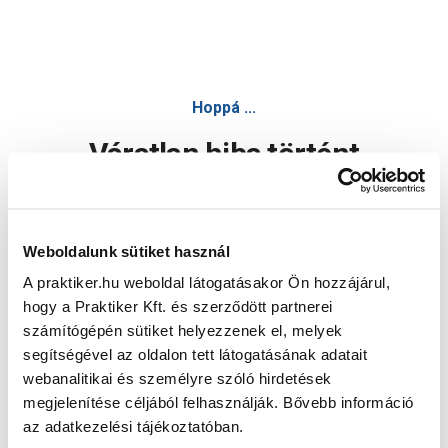
Hoppá ...
Váratlan hiba történt
Dolgozunk a hiba javításán. Egy kis türelmet kérünk.
Weboldalunk sütiket használ
A praktiker.hu weboldal látogatásakor Ön hozzájárul,
Oldal újratöltése
hogy a Praktiker Kft. és szerződött partnerei
számítógépén sütiket helyezzenek el, melyek
segítségével az oldalon tett látogatásának adatait
webanalitikai és személyre szóló hirdetések
megjelenítése céljából felhasználják. Bővebb információ
az adatkezelési tájékoztatóban.