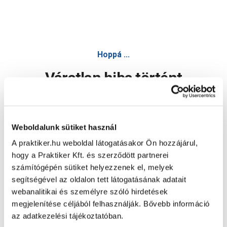
Hoppá ...
Váratlan hiba történt
Dolgozunk a hiba javításán. Egy kis türelmet kérünk.
Weboldalunk sütiket használ
A praktiker.hu weboldal látogatásakor Ön hozzájárul,
Oldal újratöltése
hogy a Praktiker Kft. és szerződött partnerei
számítógépén sütiket helyezzenek el, melyek
segítségével az oldalon tett látogatásának adatait
webanalitikai és személyre szóló hirdetések
megjelenítése céljából felhasználják. Bővebb információ
az adatkezelési tájékoztatóban.