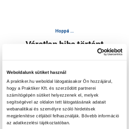
Hoppá ...
Váratlan hiba történt
Dolgozunk a hiba javításán. Egy kis türelmet kérünk.
Weboldalunk sütiket használ
A praktiker.hu weboldal látogatásakor Ön hozzájárul,
Oldal újratöltése
hogy a Praktiker Kft. és szerződött partnerei
számítógépén sütiket helyezzenek el, melyek
segítségével az oldalon tett látogatásának adatait
webanalitikai és személyre szóló hirdetések
megjelenítése céljából felhasználják. Bővebb információ
az adatkezelési tájékoztatóban.