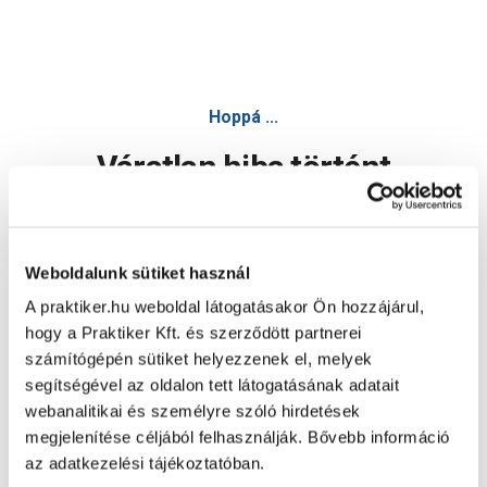
Hoppá ...
Váratlan hiba történt
Dolgozunk a hiba javításán. Egy kis türelmet kérünk.
Weboldalunk sütiket használ
A praktiker.hu weboldal látogatásakor Ön hozzájárul,
Oldal újratöltése
hogy a Praktiker Kft. és szerződött partnerei
számítógépén sütiket helyezzenek el, melyek
segítségével az oldalon tett látogatásának adatait
webanalitikai és személyre szóló hirdetések
megjelenítése céljából felhasználják. Bővebb információ
az adatkezelési tájékoztatóban.