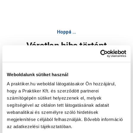
Hoppá ...
Váratlan hiba történt
Dolgozunk a hiba javításán. Egy kis türelmet kérünk.
Weboldalunk sütiket használ
A praktiker.hu weboldal látogatásakor Ön hozzájárul,
Oldal újratöltése
hogy a Praktiker Kft. és szerződött partnerei
számítógépén sütiket helyezzenek el, melyek
segítségével az oldalon tett látogatásának adatait
webanalitikai és személyre szóló hirdetések
megjelenítése céljából felhasználják. Bővebb információ
az adatkezelési tájékoztatóban.