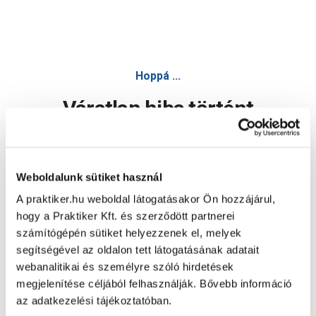
Hoppá ...
Váratlan hiba történt
Dolgozunk a hiba javításán. Egy kis türelmet kérünk.
Weboldalunk sütiket használ
A praktiker.hu weboldal látogatásakor Ön hozzájárul,
Oldal újratöltése
hogy a Praktiker Kft. és szerződött partnerei
számítógépén sütiket helyezzenek el, melyek
segítségével az oldalon tett látogatásának adatait
webanalitikai és személyre szóló hirdetések
megjelenítése céljából felhasználják. Bővebb információ
az adatkezelési tájékoztatóban.