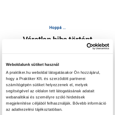
Hoppá ...
Váratlan hiba történt
Dolgozunk a hiba javításán. Egy kis türelmet kérünk.
Weboldalunk sütiket használ
A praktiker.hu weboldal látogatásakor Ön hozzájárul,
Oldal újratöltése
hogy a Praktiker Kft. és szerződött partnerei
számítógépén sütiket helyezzenek el, melyek
segítségével az oldalon tett látogatásának adatait
webanalitikai és személyre szóló hirdetések
megjelenítése céljából felhasználják. Bővebb információ
az adatkezelési tájékoztatóban.