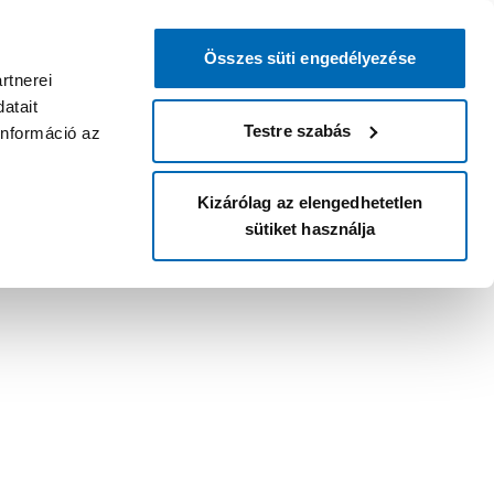
Összes süti engedélyezése
rtnerei
atait
Testre szabás
információ az
Kizárólag az elengedhetetlen
sütiket használja