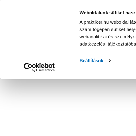
Weboldalunk sütiket hasz
A praktiker.hu weboldal lá
számítógépén sütiket helye
webanalitikai és személyre
adatkezelési tájékoztatób
Beállítások