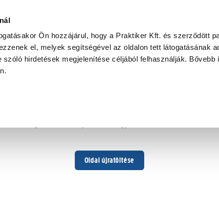
nál
togatásakor Ön hozzájárul, hogy a Praktiker Kft. és szerződött pa
zzenek el, melyek segítségével az oldalon tett látogatásának ad
 szóló hirdetések megjelenítése céljából felhasználják. Bővebb 
Hoppá ...
an.
Váratlan hiba történt
Dolgozunk a hiba javításán. Egy kis türelmet kérünk.
Oldal újratöltése