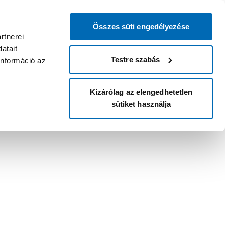
Összes süti engedélyezése
rtnerei
atait
Testre szabás
információ az
Kizárólag az elengedhetetlen
sütiket használja