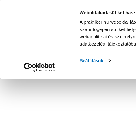
Weboldalunk sütiket hasz
A praktiker.hu weboldal lá
számítógépén sütiket helye
webanalitikai és személyre
adatkezelési tájékoztatób
Beállítások