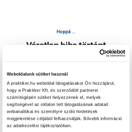
Hoppá ...
Váratlan hiba történt
Dolgozunk a hiba javításán. Egy kis türelmet kérünk.
Weboldalunk sütiket használ
A praktiker.hu weboldal látogatásakor Ön hozzájárul,
Oldal újratöltése
hogy a Praktiker Kft. és szerződött partnerei
számítógépén sütiket helyezzenek el, melyek
segítségével az oldalon tett látogatásának adatait
webanalitikai és személyre szóló hirdetések
megjelenítése céljából felhasználják. Bővebb információ
az adatkezelési tájékoztatóban.